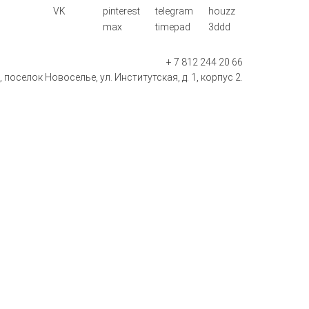
VK
pinterest
telegram
houzz
max
timepad
3ddd
+ 7 812 244 20 66
поселок Новоселье, ул. Институтская, д. 1, корпус 2.