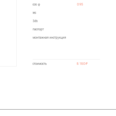
cos φ
0.95
ies
3ds
паспорт
монтажная инструкция
стоимость
8 180 ₽