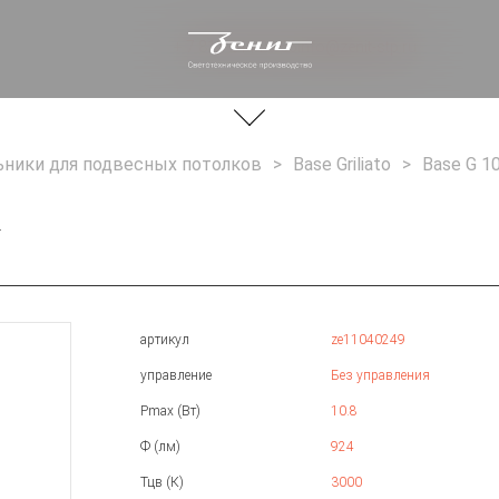
+ 7 812 244 20 66
info@zenit-stp.ru
ники для подвесных потолков
Base Griliato
Base G 1
4
артикул
ze11040249
управление
Без управления
Pmax (Вт)
10.8
Ф (лм)
924
Тцв (К)
3000