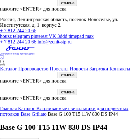
отмена
нажмите <ENTER> для поиска
Россия, Ленинградская область, поселок Новоселье, ул.
Институтская, д. 1, корпус 2.
+ 7 812 244 20 66
houzz
telegram
pinterest
VK
3ddd
timepad
max
+ 7 812 244 20 66
info@zenit-stp.ru
Каталог
Производство
Проекты
Новости
Загрузки
Контакты
отмена
нажмите <ENTER> для поиска
отмена
нажмите <ENTER> для поиска
Главная
Каталог
Встраиваемые светильники для подвесных
потолков
Base Griliato
Base G 100 T15 11W 830 DS IP44
Base G 100 T15 11W 830 DS IP44