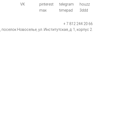
VK
pinterest
telegram
houzz
max
timepad
3ddd
+ 7 812 244 20 66
поселок Новоселье, ул. Институтская, д. 1, корпус 2.