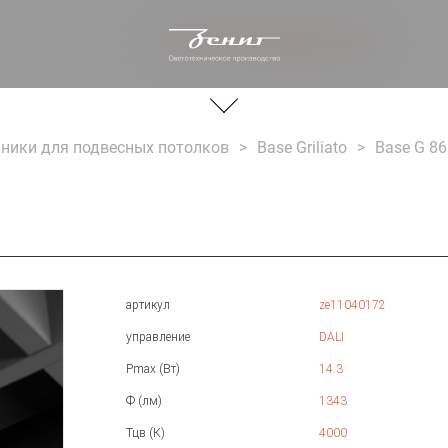
+ 7 812 244 20 66
info@zenit-stp.ru
ники для подвесных потолков
Base Griliato
Base G 8
артикул
ze11040172
управление
DALI
Pmax (Вт)
14.3
Ф (лм)
1343
Тцв (К)
4000