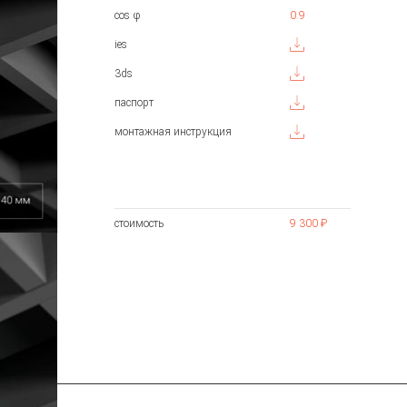
cos φ
0.9
ies
3ds
паспорт
монтажная инструкция
стоимость
9 300 ₽