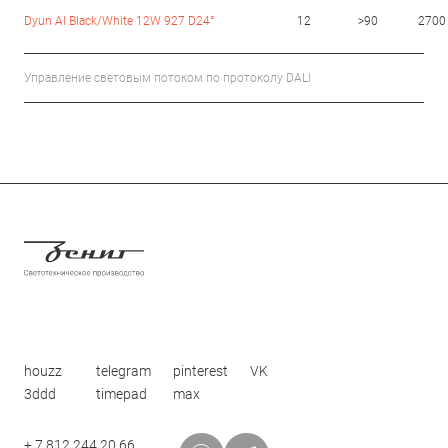
Dyun Al Black/White 12W 927 D24°
12
>90
2700
Управление световым потоком по протоколу DALI
houzz
telegram
pinterest
VK
3ddd
timepad
max
+ 7 812 244 20 66