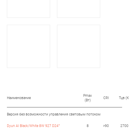
Pmax
Наименование
CRI
Тцв (К
(Вт)
Версия без возможности управления световым потоком
Dyun Al Black/White 8W 927 D24°
8
>90
2700