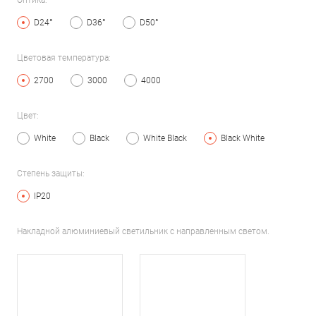
Оптика:
D24°
D36°
D50°
Цветовая температура:
2700
3000
4000
Цвет:
White
Black
White Black
Black White
Степень защиты:
IP20
Накладной алюминиевый светильник с направленным светом.