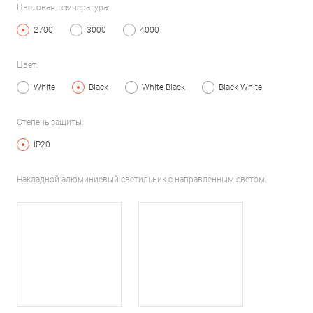
Цветовая температура:
2700
3000
4000
Цвет:
White
Black
White Black
Black White
Степень защиты:
IP20
Накладной алюминиевый светильник с направленным светом.