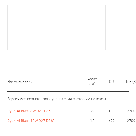
Pmax
Наименование
CRI
Тцв (К
(Вт)
Версия без возможности управления световым потоком
Dyun Al Black 8W 927 D36°
8
>90
2700
Dyun Al Black 12W 927 D36°
12
>90
2700