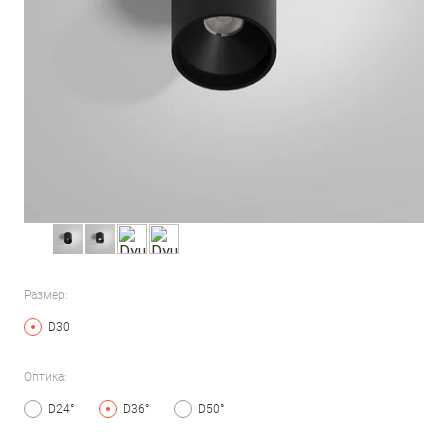
Размер:
D30
Оптика:
D24°
D36°
D50°