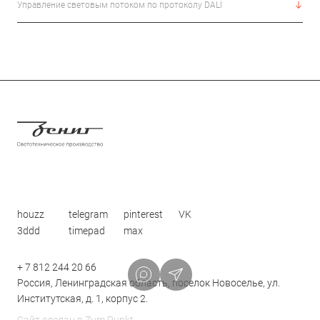
Управление световым потоком по протоколу DALI
houzz
telegram
pinterest
VK
3ddd
timepad
max
+ 7 812 244 20 66
Россия, Ленинградская область, поселок Новоселье, ул.
Институтская, д. 1, корпус 2.
Сайт сделан в
Zum Punkt