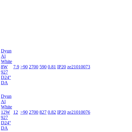
Dyun
Al
White
8W
7.9
>90
2700
590
0.81
IP20
ze21010073
927
D24°
DA
Dyun
Al
White
12W
12
>90
2700
827
0.82
IP20
ze21010076
927
D24°
DA