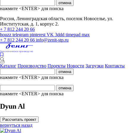
отмена
нажмите <ENTER> для поиска
Россия, Ленинградская область, поселок Новоселье, ул.
Институтская, д. 1, корпус 2.
+ 7 812 244 20 66
houzz
telegram
pinterest
VK
3ddd
timepad
max
+ 7 812 244 20 66
info@zenit-stp.ru
Каталог
Производство
Проекты
Новости
Загрузки
Контакты
отмена
нажмите <ENTER> для поиска
отмена
нажмите <ENTER> для поиска
Dyun Al
Рассчитать проект
вернуться назад