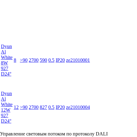
Dyun
Al
White
8
>90
2700
590
0.5
IP20
ze21010001
8W
927
D24°
Dyun
Al
White
12
>90
2700
827
0.5
IP20
ze21010004
12W
927
D24°
Управление световым потоком по протоколу DALI