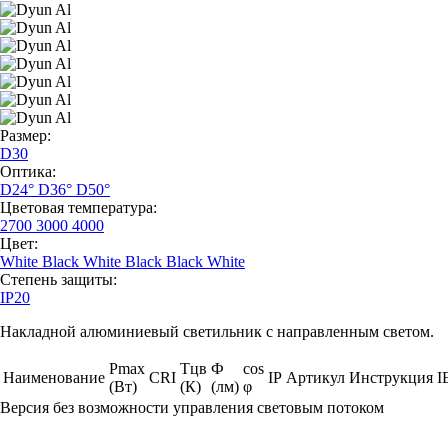
Размер:
D30
Оптика:
D24°
D36°
D50°
Цветовая температура:
2700
3000
4000
Цвет:
White
Black
White Black
Black White
Степень защиты:
IP20
Накладной алюминиевый светильник с направленным светом.
Pmax
Тцв
Ф
cos
Наименование
CRI
IP
Артикул
Инструкция
I
(Вт)
(К)
(лм)
φ
Версия без возможности управления световым потоком