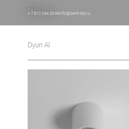
+ 7 812 244 20 66
info@zenit-stp.ru
Dyun Al