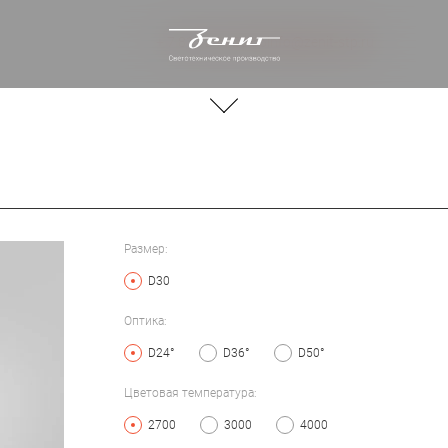
+ 7 812 244 20 66
info@zenit-stp.ru
Размер:
D30
Оптика:
D24°
D36°
D50°
Цветовая температура:
2700
3000
4000