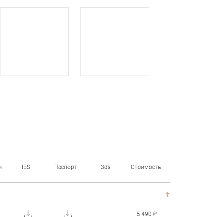
я
IES
Паспорт
3ds
Стоимость
5 490 ₽