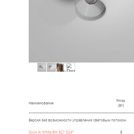
Pmax
Наименование
(Вт)
Версия без возможности управления световым потоком
Dyun Al White 8W 927 D24°
8