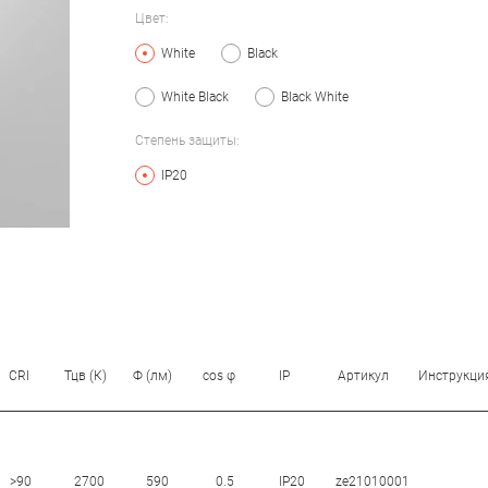
Цвет:
White
Black
White Black
Black White
Степень защиты:
IP20
CRI
Тцв (К)
Ф (лм)
cos φ
IP
Артикул
Инструкци
>90
2700
590
0.5
IP20
ze21010001