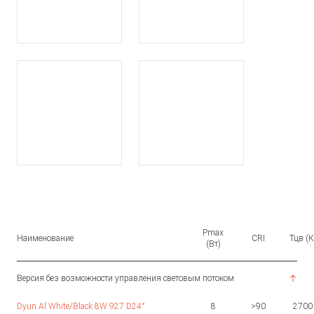
Pmax
Наименование
CRI
Тцв (К
(Вт)
Версия без возможности управления световым потоком
Dyun Al White/Black 8W 927 D24°
8
>90
2700