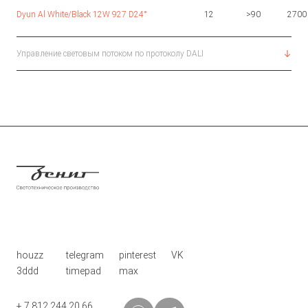
Dyun Al White/Black 12W 927 D24°
12
>90
2700
Управление световым потоком по протоколу DALI
houzz
telegram
pinterest
VK
3ddd
timepad
max
+ 7 812 244 20 66