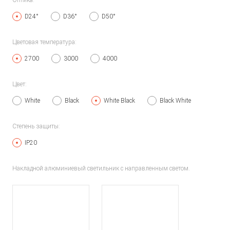
Оптика:
D24°
D36°
D50°
Цветовая температура:
2700
3000
4000
Цвет:
White
Black
White Black
Black White
Степень защиты:
IP20
Накладной алюминиевый светильник с направленным светом.