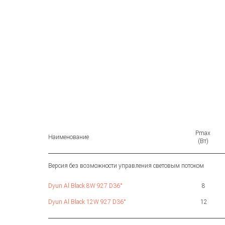
Pmax
Наименование
(Вт)
Версия без возможности управления световым потоком
Dyun Al Black 8W 927 D36°
8
Dyun Al Black 12W 927 D36°
12