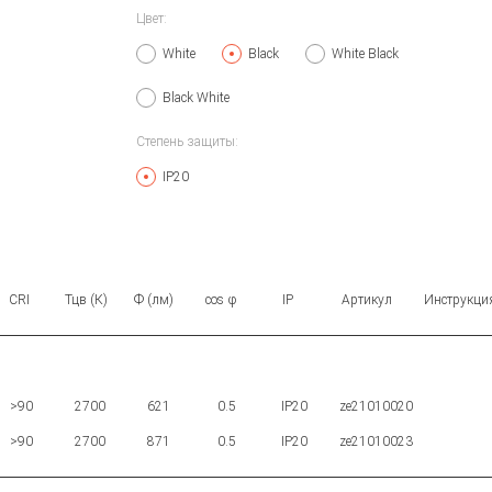
Цвет:
White
Black
White Black
Black White
Степень защиты:
IP20
CRI
Тцв (К)
Ф (лм)
cos φ
IP
Артикул
Инструкци
>90
2700
621
0.5
IP20
ze21010020
>90
2700
871
0.5
IP20
ze21010023