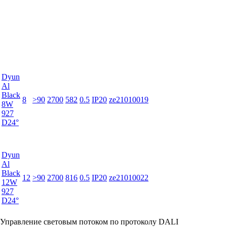
Dyun
Al
Black
8
>90
2700
582
0.5
IP20
ze21010019
8W
927
D24°
Dyun
Al
Black
12
>90
2700
816
0.5
IP20
ze21010022
12W
927
D24°
Управление световым потоком по протоколу DALI