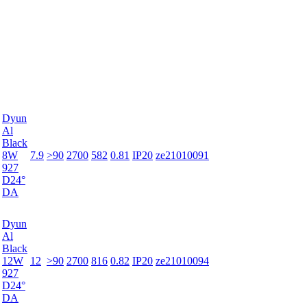
Dyun
Al
Black
8W
7.9
>90
2700
582
0.81
IP20
ze21010091
927
D24°
DA
Dyun
Al
Black
12W
12
>90
2700
816
0.82
IP20
ze21010094
927
D24°
DA