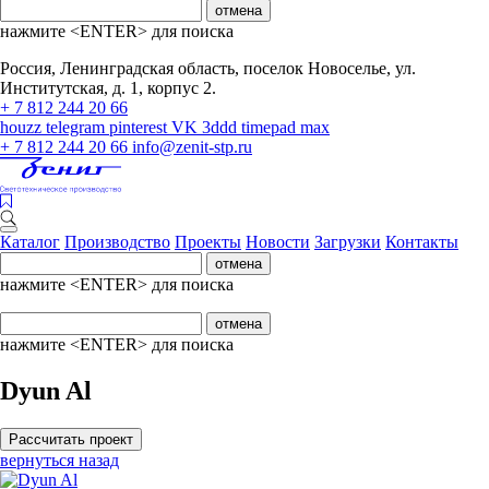
отмена
нажмите <ENTER> для поиска
Россия, Ленинградская область, поселок Новоселье, ул.
Институтская, д. 1, корпус 2.
+ 7 812 244 20 66
houzz
telegram
pinterest
VK
3ddd
timepad
max
+ 7 812 244 20 66
info@zenit-stp.ru
Каталог
Производство
Проекты
Новости
Загрузки
Контакты
отмена
нажмите <ENTER> для поиска
отмена
нажмите <ENTER> для поиска
Dyun Al
Рассчитать проект
вернуться назад