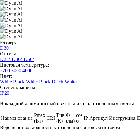
Размер:
D30
Оптика:
D24°
D36°
D50°
Цветовая температура:
2700
3000
4000
Цвет:
White
Black
White Black
Black White
Степень защиты:
IP20
Накладной алюминиевый светильник с направленным светом.
Pmax
Тцв
Ф
cos
Наименование
CRI
IP
Артикул
Инструкция
I
(Вт)
(К)
(лм)
φ
Версия без возможности управления световым потоком