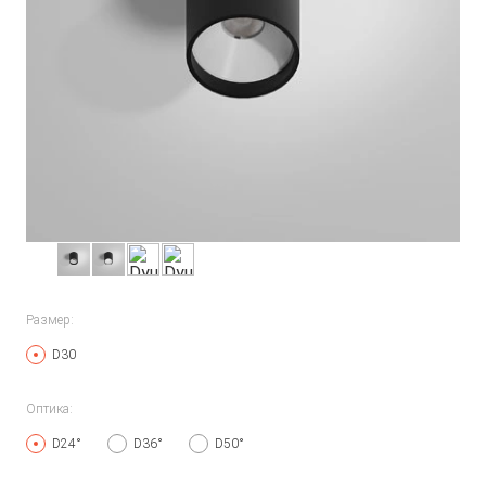
Размер:
D30
Оптика:
D24°
D36°
D50°