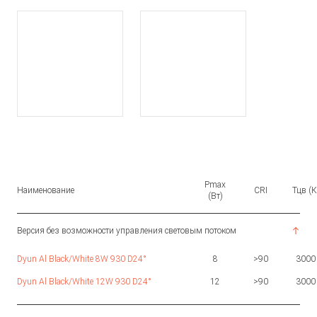
Pmax
Наименование
CRI
Тцв (К
(Вт)
Версия без возможности управления световым потоком
Dyun Al Black/White 8W 930 D24°
8
>90
3000
Dyun Al Black/White 12W 930 D24°
12
>90
3000