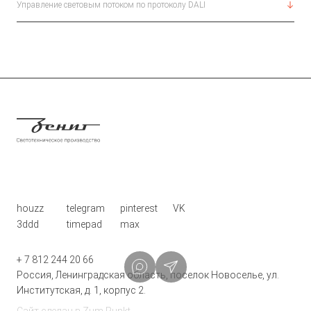
Управление световым потоком по протоколу DALI
houzz
telegram
pinterest
VK
3ddd
timepad
max
+ 7 812 244 20 66
Россия, Ленинградская область, поселок Новоселье, ул.
Институтская, д. 1, корпус 2.
Сайт сделан в
Zum Punkt