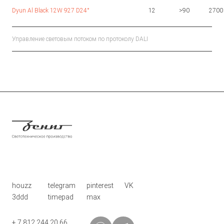
Dyun Al Black 12W 927 D24°
12
>90
2700
Управление световым потоком по протоколу DALI
houzz
telegram
pinterest
VK
3ddd
timepad
max
+ 7 812 244 20 66