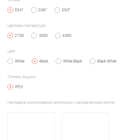
Оптика:
D24°
D36°
D50°
Цветовая температура:
2700
3000
4000
Цвет:
White
Black
White Black
Black White
Степень защиты:
IP20
Накладной алюминиевый светильник с направленным светом.