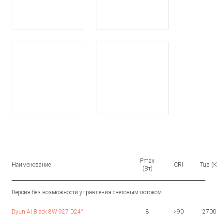
Pmax
Наименование
CRI
Тцв (К
(Вт)
Версия без возможности управления световым потоком
Dyun Al Black 8W 927 D24°
8
>90
2700