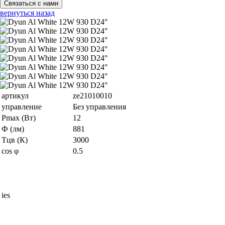
Связаться с нами
вернуться назад
артикул
ze21010010
управление
Без управления
Pmax (Вт)
12
Ф (лм)
881
Тцв (К)
3000
cos φ
0.5
ies