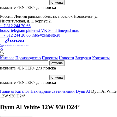
отмена
нажмите <ENTER> для поиска
Россия, Ленинградская область, поселок Новоселье, ул.
Институтская, д. 1, корпус 2.
+ 7 812 244 20 66
houzz
telegram
pinterest
VK
3ddd
timepad
max
+ 7 812 244 20 66
info@zenit-stp.ru
Каталог
Производство
Проекты
Новости
Загрузки
Контакты
отмена
нажмите <ENTER> для поиска
отмена
нажмите <ENTER> для поиска
Главная
Каталог
Накладные светильники
Dyun Al
Dyun Al White
12W 930 D24°
Dyun Al White 12W 930 D24°