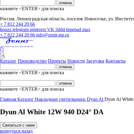
отмена
нажмите <ENTER> для поиска
Россия, Ленинградская область, поселок Новоселье, ул. Институтс
+ 7 812 244 20 66
houzz
telegram
pinterest
VK
3ddd
timepad
max
+ 7 812 244 20 66
info@zenit-stp.ru
Каталог
Производство
Проекты
Новости
Загрузки
Контакты
отмена
нажмите <ENTER> для поиска
отмена
нажмите <ENTER> для поиска
Главная
Каталог
Накладные светильники
Dyun Al
Dyun Al Whit
Dyun Al White 12W 940 D24° DA
Связаться с нами
вернуться назад