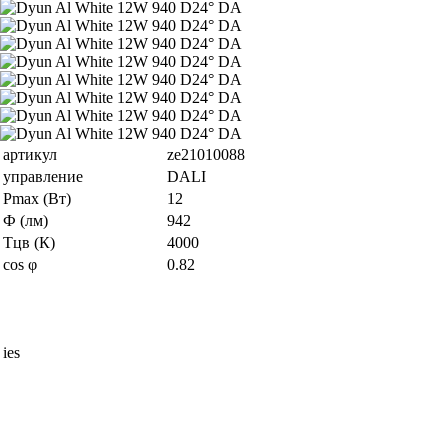
артикул
ze21010088
управление
DALI
Pmax (Вт)
12
Ф (лм)
942
Тцв (К)
4000
cos φ
0.82
ies