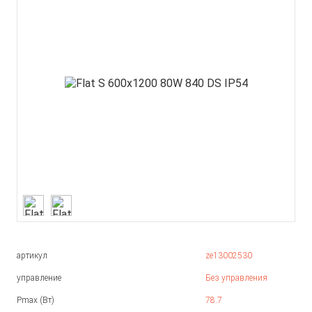
артикул
ze13002530
управление
Без управления
Pmax (Вт)
78.7