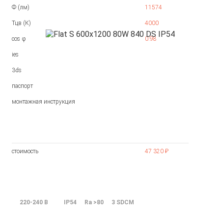
Ф (лм)
11574
Тцв (К)
4000
cos φ
0.98
ies
3ds
паспорт
монтажная инструкция
стоимость
47 320 ₽
220-240 В
IP54
Ra >80
3 SDCM