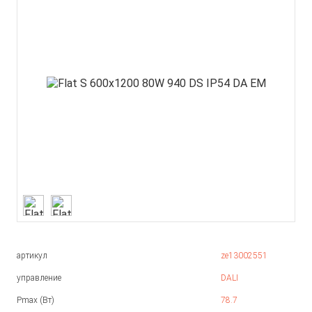
артикул
ze13002551
управление
DALI
Pmax (Вт)
78.7