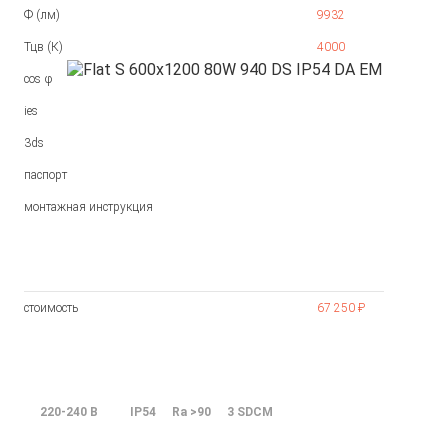
Ф (лм)
9932
Тцв (К)
4000
cos φ
ies
3ds
паспорт
монтажная инструкция
стоимость
67 250 ₽
220-240 В
IP54
Ra >90
3 SDCM