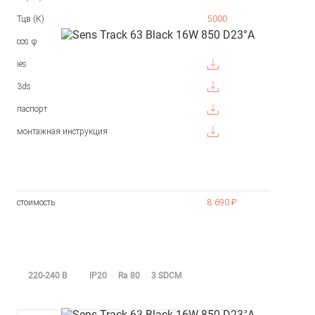
Тцв (К)
5000
cos φ
ies
3ds
паспорт
монтажная инструкция
стоимость
8 690 ₽
220-240 В
IP20
Ra 80
3 SDCM