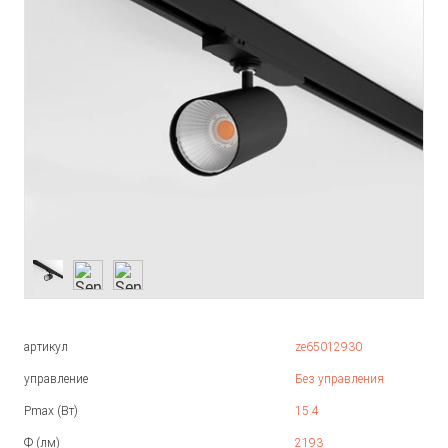
артикул
ze65012930
управление
Без управления
Pmax (Вт)
15.4
Ф (лм)
2193