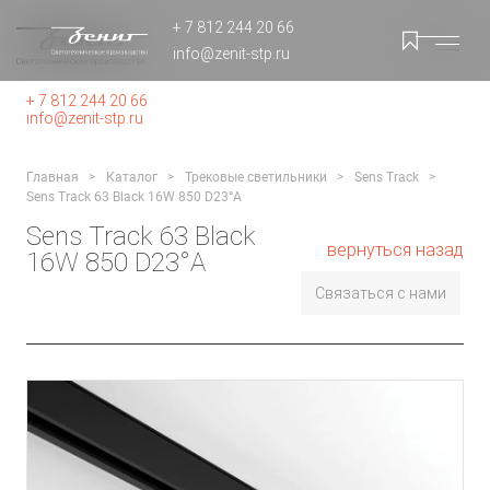
+ 7 812 244 20 66
info@zenit-stp.ru
+ 7 812 244 20 66
info@zenit-stp.ru
Главная
Каталог
Трековые светильники
Sens Track
Sens Track 63 Black 16W 850 D23°A
Sens Track 63 Black
вернуться назад
16W 850 D23°A
Связаться с нами