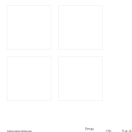
Pmax
Наименование
CRI
Тцв (К