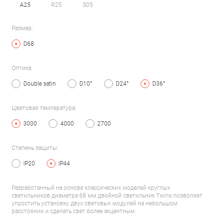
A25
R25
S05
Размер:
D68
Оптика:
Double satin
D10°
D24°
D36°
Цветовая температура:
3000
4000
2700
Степень защиты:
IP20
IP44
Разработанный на основе классических моделей круглых
светильников диаметра 68 мм двойной светильник Twins позволяет
упростить установку двух световых модулей на небольшом
расстоянии и сделать свет более акцентным.