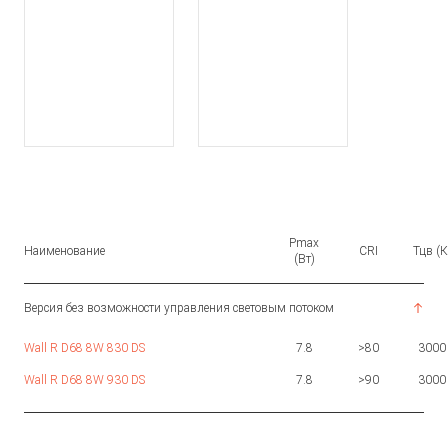
Pmax
Наименование
CRI
Тцв (К
(Вт)
Версия без возможности управления световым потоком
Wall R D68 8W 830 DS
7.8
>80
3000
Wall R D68 8W 930 DS
7.8
>90
3000