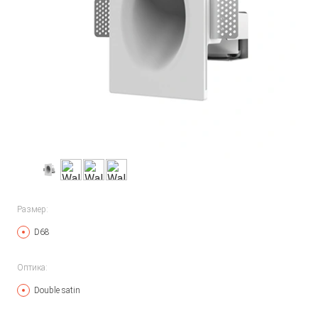
Размер:
D68
Оптика:
Double satin