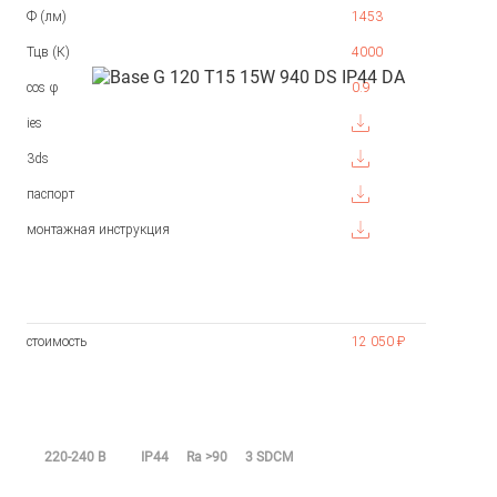
Ф (лм)
1453
Тцв (К)
4000
cos φ
0.9
ies
3ds
паспорт
монтажная инструкция
стоимость
12 050 ₽
220-240 В
IP44
Ra >90
3 SDCM