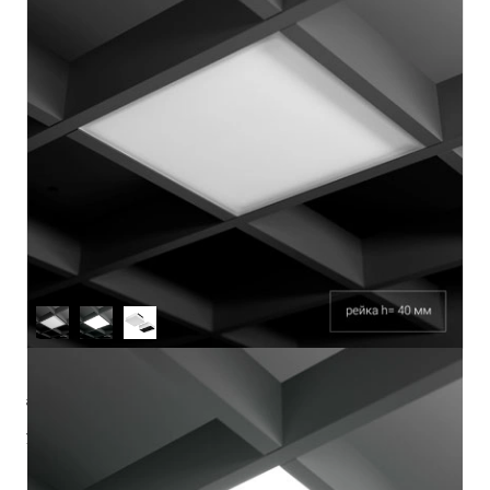
артикул
ze11040488
управление
Без управления
Pmax (Вт)
20