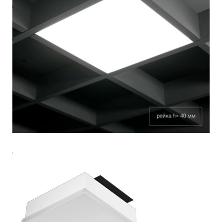
Ф (лм)
1719
Тцв (К)
2700
cos φ
0.95
ies
3ds
паспорт
монтажная инструкция
стоимость
10 370 ₽
220-240 В
IP44
Ra >90
3 SDCM