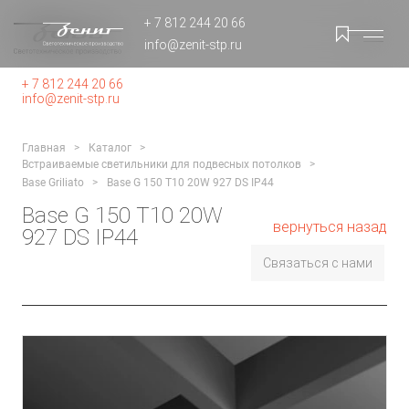
+ 7 812 244 20 66
info@zenit-stp.ru
+ 7 812 244 20 66
info@zenit-stp.ru
Главная
Каталог
Встраиваемые светильники для подвесных потолков
Base Griliato
Base G 150 T10 20W 927 DS IP44
Base G 150 T10 20W
вернуться назад
927 DS IP44
Связаться с нами