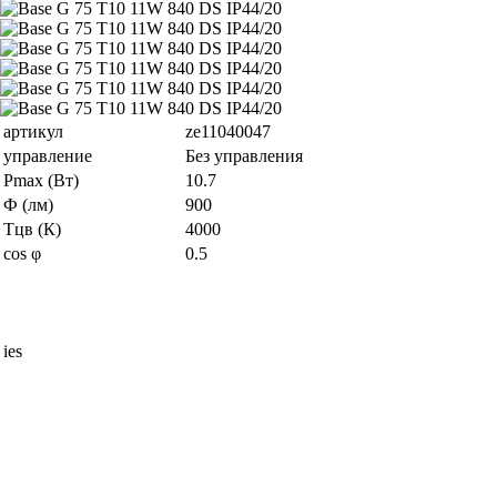
артикул
ze11040047
управление
Без управления
Pmax (Вт)
10.7
Ф (лм)
900
Тцв (К)
4000
cos φ
0.5
ies