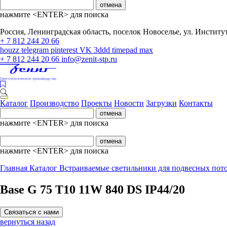
отмена
нажмите <ENTER> для поиска
Россия, Ленинградская область, поселок Новоселье, ул. Институтс
+ 7 812 244 20 66
houzz
telegram
pinterest
VK
3ddd
timepad
max
+ 7 812 244 20 66
info@zenit-stp.ru
Каталог
Производство
Проекты
Новости
Загрузки
Контакты
отмена
нажмите <ENTER> для поиска
отмена
нажмите <ENTER> для поиска
Главная
Каталог
Встраиваемые светильники для подвесных пот
Base G 75 T10 11W 840 DS IP44/20
Связаться с нами
вернуться назад