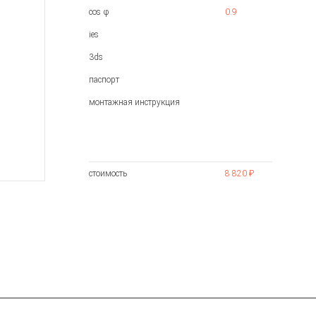
cos φ
0.9
ies
3ds
паспорт
монтажная инструкция
стоимость
8 820 ₽