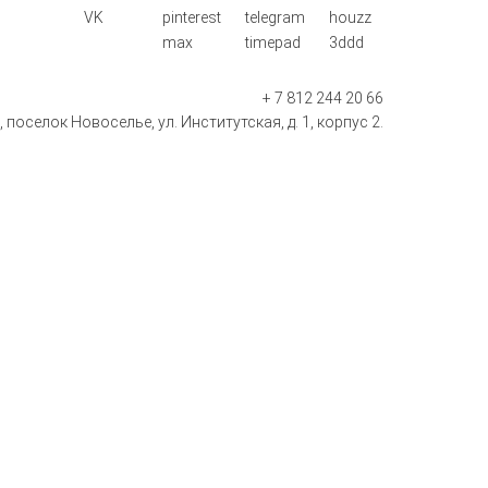
VK
pinterest
telegram
houzz
max
timepad
3ddd
+ 7 812 244 20 66
поселок Новоселье, ул. Институтская, д. 1, корпус 2.