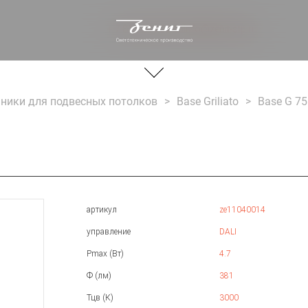
+ 7 812 244 20 66
info@zenit-stp.ru
ники для подвесных потолков
Base Griliato
Base G 7
артикул
ze11040014
управление
DALI
Pmax (Вт)
4.7
Ф (лм)
381
Тцв (К)
3000