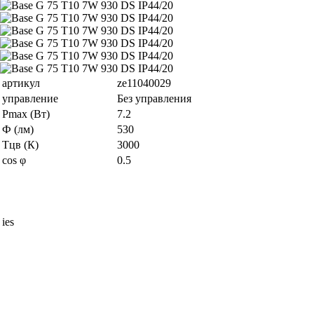
артикул
ze11040029
управление
Без управления
Pmax (Вт)
7.2
Ф (лм)
530
Тцв (К)
3000
cos φ
0.5
ies