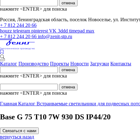
отмена
нажмите <ENTER> для поиска
Россия, Ленинградская область, поселок Новоселье, ул. Институтс
+ 7 812 244 20 66
houzz
telegram
pinterest
VK
3ddd
timepad
max
+ 7 812 244 20 66
info@zenit-stp.ru
Каталог
Производство
Проекты
Новости
Загрузки
Контакты
отмена
нажмите <ENTER> для поиска
отмена
нажмите <ENTER> для поиска
Главная
Каталог
Встраиваемые светильники для подвесных пот
Base G 75 T10 7W 930 DS IP44/20
Связаться с нами
вернуться назад