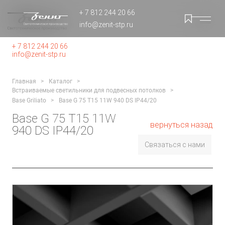
+ 7 812 244 20 66
info@zenit-stp.ru
+ 7 812 244 20 66
info@zenit-stp.ru
Главная
Каталог
Встраиваемые светильники для подвесных потолков
Base Griliato
Base G 75 T15 11W 940 DS IP44/20
Base G 75 T15 11W
вернуться назад
940 DS IP44/20
Связаться с нами