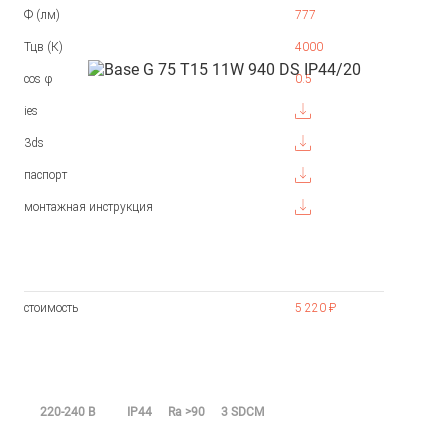
Ф (лм)
777
Тцв (К)
4000
cos φ
0.5
ies
3ds
паспорт
монтажная инструкция
стоимость
5 220 ₽
220-240 В
IP44
Ra >90
3 SDCM