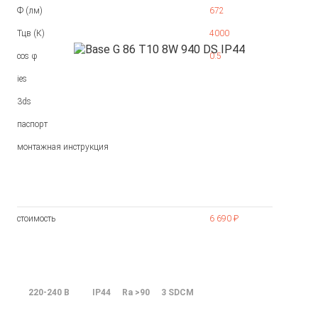
Ф (лм)
672
Тцв (К)
4000
cos φ
0.5
ies
3ds
паспорт
монтажная инструкция
стоимость
6 690 ₽
220-240 В
IP44
Ra >90
3 SDCM