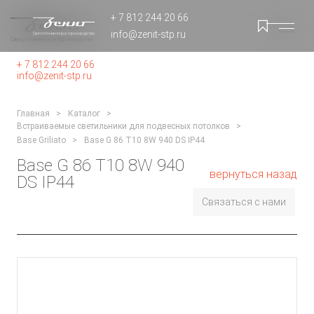
+ 7 812 244 20 66
info@zenit-stp.ru
+ 7 812 244 20 66
info@zenit-stp.ru
Главная
Каталог
Встраиваемые светильники для подвесных потолков
Base Griliato
Base G 86 T10 8W 940 DS IP44
Base G 86 T10 8W 940
вернуться назад
DS IP44
Связаться с нами