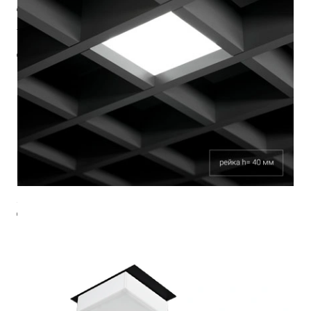
Ф (лм)
920
Тцв (К)
4000
cos φ
0.9
ies
3ds
паспорт
монтажная инструкция
стоимость
9 320 ₽
220-240 В
IP20
Ra >90
3 SDCM