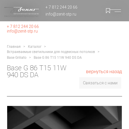
+ 7 812 244 20 66
info@zenit-stp.ru
+ 7 812 244 20 66
info@zenit-stp.ru
Главная
Каталог
Встраиваемые светильники для подвесных потолков
Base Griliato
Base G 86 T15 11W 940 DS DA
Base G 86 T15 11W
вернуться назад
940 DS DA
Связаться с нами