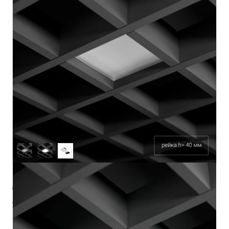
артикул
ze11040215
управление
DALI
Pmax (Вт)
10.8