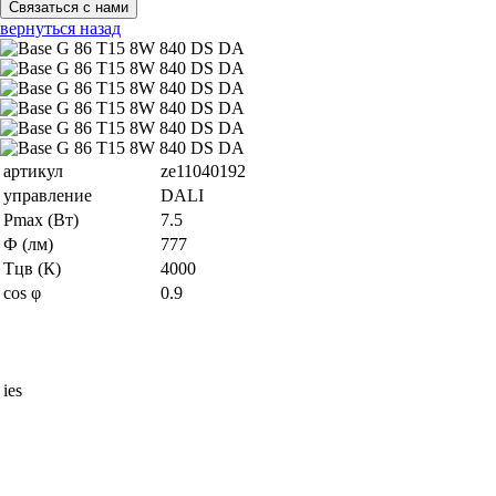
Связаться с нами
вернуться назад
артикул
ze11040192
управление
DALI
Pmax (Вт)
7.5
Ф (лм)
777
Тцв (К)
4000
cos φ
0.9
ies