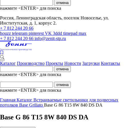
отмена
нажмите <ENTER> для поиска
Россия, Ленинградская область, поселок Новоселье, ул.
Институтская, д. 1, корпус 2.
+ 7 812 244 20 66
houzz
telegram
pinterest
VK
3ddd
timepad
max
+ 7 812 244 20 66
info@zenit-stp.ru
Каталог
Производство
Проекты
Новости
Загрузки
Контакты
отмена
нажмите <ENTER> для поиска
отмена
нажмите <ENTER> для поиска
Главная
Каталог
Встраиваемые светильники для подвесных
потолков
Base Griliato
Base G 86 T15 8W 840 DS DA
Base G 86 T15 8W 840 DS DA