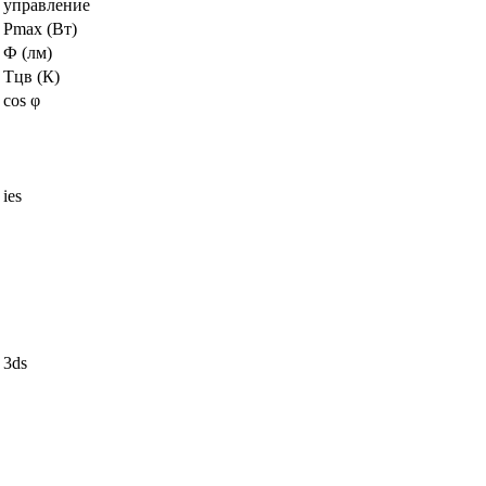
управление
Pmax (Вт)
Ф (лм)
Тцв (К)
cos φ
ies
3ds