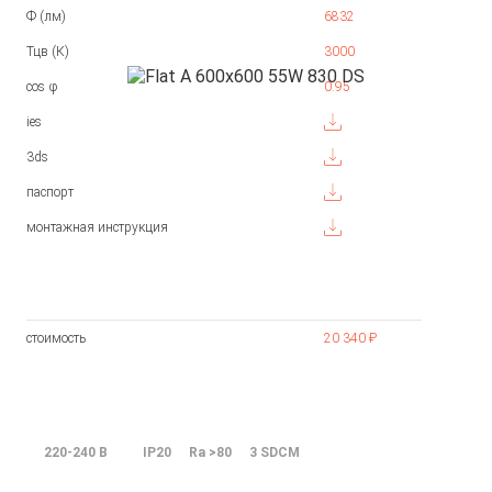
Ф (лм)
6832
Тцв (К)
3000
cos φ
0.95
ies
3ds
паспорт
монтажная инструкция
стоимость
20 340 ₽
220-240 В
IP20
Ra >80
3 SDCM