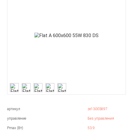
артикул
ze13003897
управление
Без управления
Pmax (Вт)
53.9