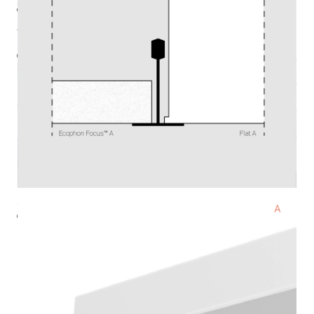
Ф (лм)
6216
Тцв (К)
4000
cos φ
ies
3ds
паспорт
монтажная инструкция
стоимость
43 200 ₽
220-240 В
IP54
Ra >90
3 SDCM