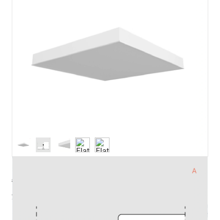
артикул
ze13004201
управление
Без управления
Pmax (Вт)
53.9