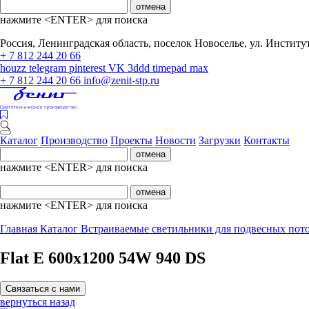
отмена
нажмите <ENTER> для поиска
Россия, Ленинградская область, поселок Новоселье, ул. Институтс
+ 7 812 244 20 66
houzz
telegram
pinterest
VK
3ddd
timepad
max
+ 7 812 244 20 66
info@zenit-stp.ru
Каталог
Производство
Проекты
Новости
Загрузки
Контакты
отмена
нажмите <ENTER> для поиска
отмена
нажмите <ENTER> для поиска
Главная
Каталог
Встраиваемые светильники для подвесных пот
Flat E 600x1200 54W 940 DS
Связаться с нами
вернуться назад