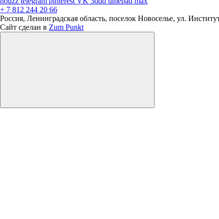
houzz
telegram
pinterest
VK
3ddd
timepad
max
+ 7 812 244 20 66
Россия, Ленинградская область, поселок Новоселье, ул. Институтс
Сайт сделан в
Zum Punkt