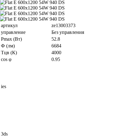
артикул
ze13003373
управление
Без управления
Pmax (Вт)
52.8
Ф (лм)
6684
Тцв (К)
4000
cos φ
0.95
ies
3ds