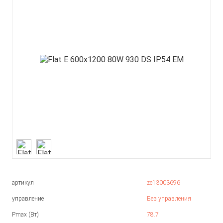
артикул
ze13003696
управление
Без управления
Pmax (Вт)
78.7