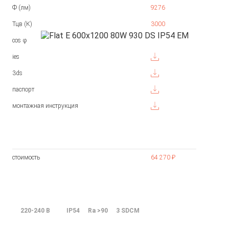
Ф (лм)
9276
Тцв (К)
3000
cos φ
ies
3ds
паспорт
монтажная инструкция
стоимость
64 270 ₽
220-240 В
IP54
Ra >90
3 SDCM