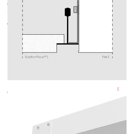
Ф (лм)
5390
Тцв (К)
3000
cos φ
ies
3ds
паспорт
монтажная инструкция
стоимость
45 980 ₽
220-240 В
IP54
Ra >80
3 SDCM