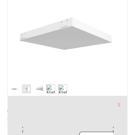
артикул
ze13003603
управление
DALI
Pmax (Вт)
41