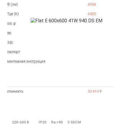
Ф (лм)
4904
Тцв (К)
4000
cos φ
ies
3ds
паспорт
монтажная инструкция
стоимость
33 410 ₽
220-240 В
IP20
Ra >90
3 SDCM