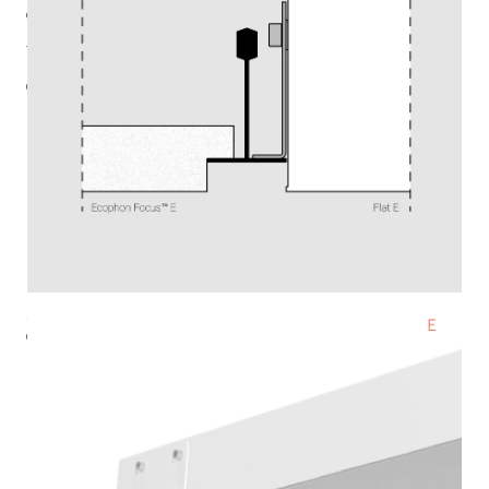
Ф (лм)
6216
Тцв (К)
5000
cos φ
ies
3ds
паспорт
монтажная инструкция
стоимость
47 690 ₽
220-240 В
IP54
Ra >90
3 SDCM