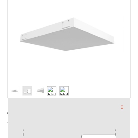
артикул
ze13003632
управление
DALI
Pmax (Вт)
55.8