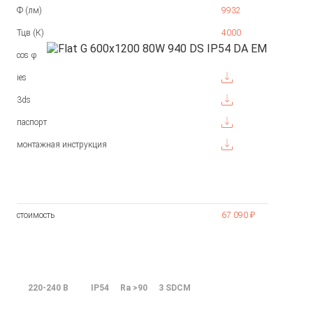
Ф (лм)
9932
Тцв (К)
4000
cos φ
ies
3ds
паспорт
монтажная инструкция
стоимость
67 090 ₽
220-240 В
IP54
Ra >90
3 SDCM