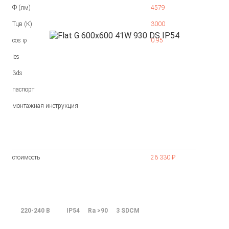
Ф (лм)
4579
Тцв (К)
3000
cos φ
0.95
ies
3ds
паспорт
монтажная инструкция
стоимость
26 330 ₽
220-240 В
IP54
Ra >90
3 SDCM