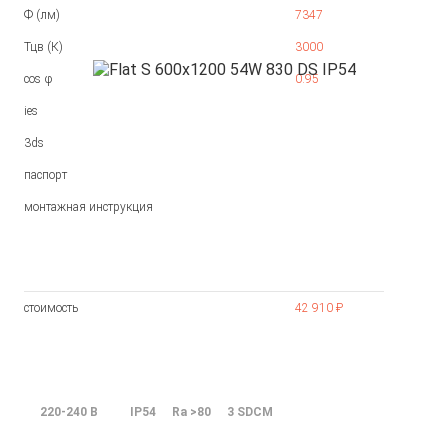
Ф (лм)
7347
Тцв (К)
3000
cos φ
0.95
ies
3ds
паспорт
монтажная инструкция
стоимость
42 910 ₽
220-240 В
IP54
Ra >80
3 SDCM