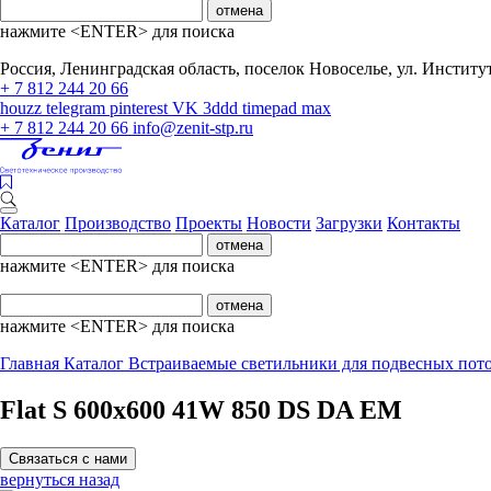
отмена
нажмите <ENTER> для поиска
Россия, Ленинградская область, поселок Новоселье, ул. Институтс
+ 7 812 244 20 66
houzz
telegram
pinterest
VK
3ddd
timepad
max
+ 7 812 244 20 66
info@zenit-stp.ru
Каталог
Производство
Проекты
Новости
Загрузки
Контакты
отмена
нажмите <ENTER> для поиска
отмена
нажмите <ENTER> для поиска
Главная
Каталог
Встраиваемые светильники для подвесных пот
Flat S 600x600 41W 850 DS DA EM
Связаться с нами
вернуться назад