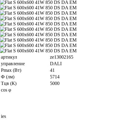
артикул
ze13002165
управление
DALI
Pmax (Вт)
41
Ф (лм)
5714
Тцв (К)
5000
cos φ
ies