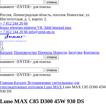
отмена
нажмите <ENTER> для поиска
Россия, Ленинградская область, поселок Новоселье, ул.
Институтская, д. 1, корпус 2.
+ 7 812 244 20 66
houzz
telegram
pinterest
VK
3ddd
timepad
max
+ 7 812 244 20 66
info@zenit-stp.ru
Каталог
Производство
Проекты
Новости
Загрузки
Контакты
отмена
нажмите <ENTER> для поиска
отмена
нажмите <ENTER> для поиска
Главная
Каталог
Встраиваемые светильники для
гипсокартонных потолков
Luno MAX
Luno MAX C85 D300 45W
930 DS
Luno MAX C85 D300 45W 930 DS