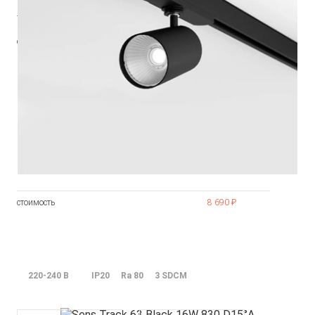
Тцв (К)
3000
cos φ
ies
3ds
паспорт
монтажная инструкция
стоимость
8 690 ₽
220-240 В
IP20
Ra 80
3 SDCM