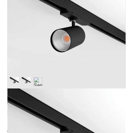
артикул
ze65012902
управление
Без управления
Pmax (Вт)
15.4
Ф (лм)
2109