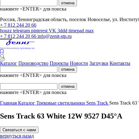
отмена
нажмите <ENTER> для поиска
Россия, Ленинградская область, поселок Новоселье, ул. Институтс
+ 7 812 244 20 66
houzz
telegram
pinterest
VK
3ddd
timepad
max
+ 7 812 244 20 66
info@zenit-stp.ru
Каталог
Производство
Проекты
Новости
Загрузки
Контакты
отмена
нажмите <ENTER> для поиска
отмена
нажмите <ENTER> для поиска
Главная
Каталог
Трековые светильники
Sens Track
Sens Track 6
Sens Track 63 White 12W 9527 D45°A
Связаться с нами
вернуться назад