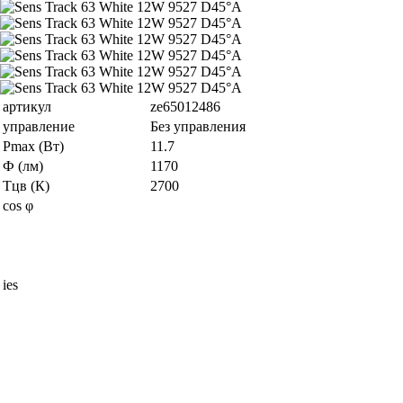
артикул
ze65012486
управление
Без управления
Pmax (Вт)
11.7
Ф (лм)
1170
Тцв (К)
2700
cos φ
ies