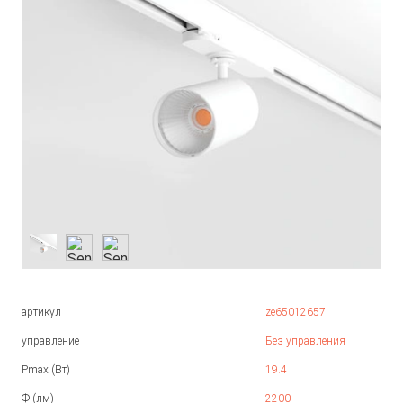
артикул
ze65012657
управление
Без управления
Pmax (Вт)
19.4
Ф (лм)
2200