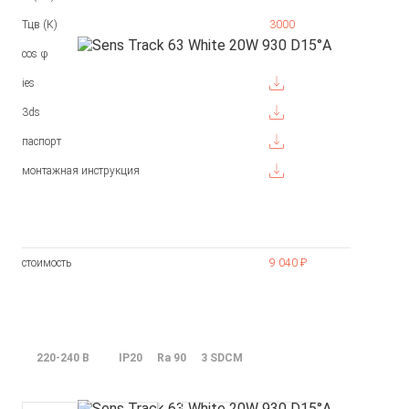
Тцв (К)
3000
cos φ
ies
3ds
паспорт
монтажная инструкция
стоимость
9 040 ₽
220-240 В
IP20
Ra 90
3 SDCM