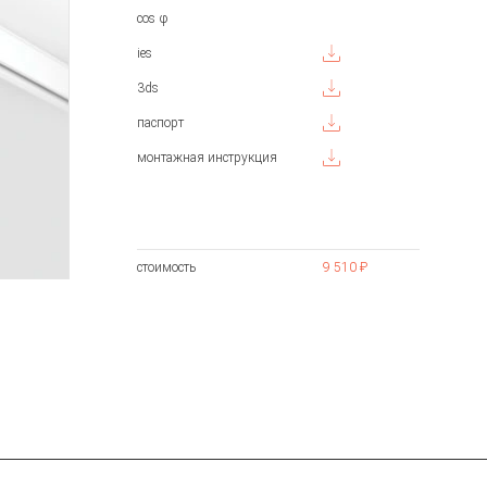
cos φ
ies
3ds
паспорт
монтажная инструкция
стоимость
9 510 ₽