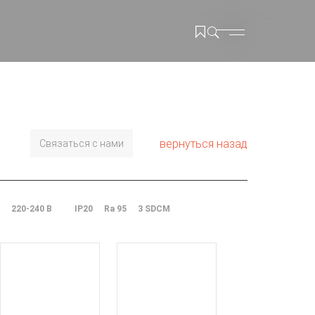
вернуться назад
Связаться с нами
220-240 В
IP20
Ra 95
3 SDCM