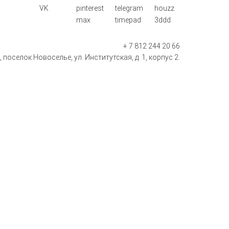
VK
pinterest
telegram
houzz
max
timepad
3ddd
+ 7 812 244 20 66
поселок Новоселье, ул. Институтская, д. 1, корпус 2.