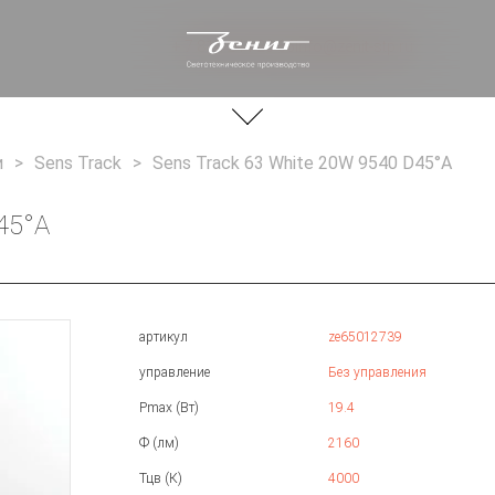
+ 7 812 244 20 66
info@zenit-stp.ru
и
Sens Track
Sens Track 63 White 20W 9540 D45°A
45°A
артикул
ze65012739
управление
Без управления
Pmax (Вт)
19.4
Ф (лм)
2160
Тцв (К)
4000