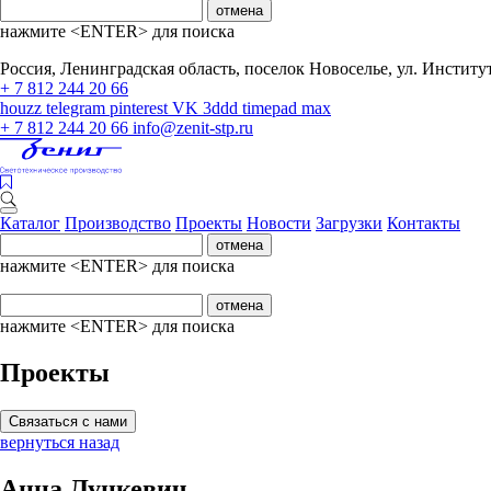
отмена
нажмите <ENTER> для поиска
Россия, Ленинградская область, поселок Новоселье, ул. Институтс
+ 7 812 244 20 66
houzz
telegram
pinterest
VK
3ddd
timepad
max
+ 7 812 244 20 66
info@zenit-stp.ru
Каталог
Производство
Проекты
Новости
Загрузки
Контакты
отмена
нажмите <ENTER> для поиска
отмена
нажмите <ENTER> для поиска
Проекты
Связаться с нами
вернуться назад
Анна Луцкевич