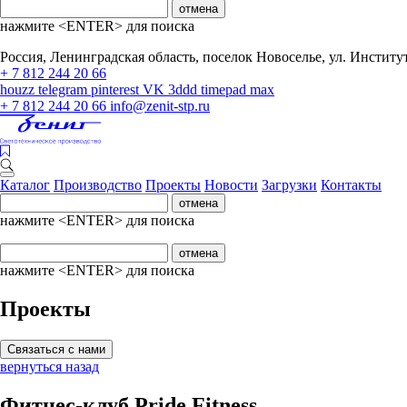
отмена
нажмите <ENTER> для поиска
Россия, Ленинградская область, поселок Новоселье, ул. Институтс
+ 7 812 244 20 66
houzz
telegram
pinterest
VK
3ddd
timepad
max
+ 7 812 244 20 66
info@zenit-stp.ru
Каталог
Производство
Проекты
Новости
Загрузки
Контакты
отмена
нажмите <ENTER> для поиска
отмена
нажмите <ENTER> для поиска
Проекты
Связаться с нами
вернуться назад
Фитнес-клуб Pride Fitness