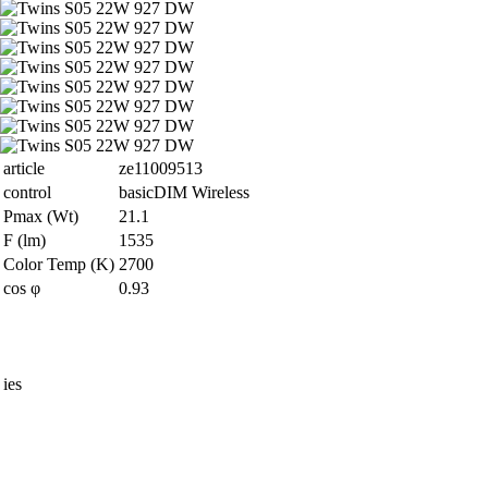
article
ze11009513
control
basicDIM Wireless
Pmax (Wt)
21.1
F (lm)
1535
Color Temp (K)
2700
cos φ
0.93
ies