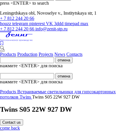
press <ENTER> to search
Leningrdskaya obl, Novoselye v., Institytskaya str, 1
+ 7 812 244 20 66
houzz
telegram
pinterest
VK
3ddd
timepad
max
+ 7 812 244 20 66
info@zenit-stp.ru
Products
Production
Projects
News
Contacts
отмена
нажмите <ENTER> для поиска
отмена
нажмите <ENTER> для поиска
Products
Встраиваемые светильники для гипсокартонных
потолков
Twins
Twins S05 22W 927 DW
Twins S05 22W 927 DW
Contact us
come back