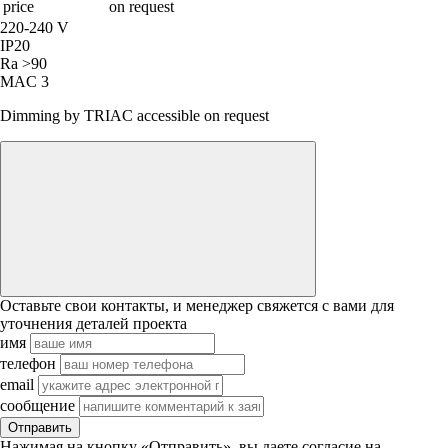
price
on request
220-240 V
IP20
Ra >90
MAC 3
Dimming by TRIAC accessible on request
Оставьте свои контакты, и менеджер свяжется с вами для
уточнения деталей проекта
имя
телефон
email
сообщение
Отправить
Нажимая на кнопку «Отправить», вы даете согласие на